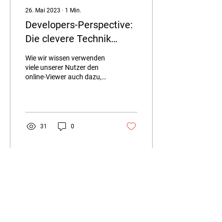
26. Mai 2023
∙
1
Min.
Developers-Perspective:
Die clevere Technik
hinter dem Lofting-
Wie wir wissen verwenden
Werkzeug
viele unserer Nutzer den
online-Viewer auch dazu,
Vermessungen von
Aushubarbeiten oder
Baugruben
durchzuführen....
31
0
ADRESSE
Photogram GmbH
Schutzengelgasse 4, 39040
Vahrn,
Südtirol, BZ, Italien