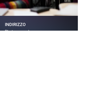
INDIRIZZO
Photogram srl
Via Angelo Custode 4, 39040 Varna,
Alto Adige, BZ, Italia
+390472596205
info@photogram.pro
SOCIAL MEDIA
YouTube
Facebook
Linkedin