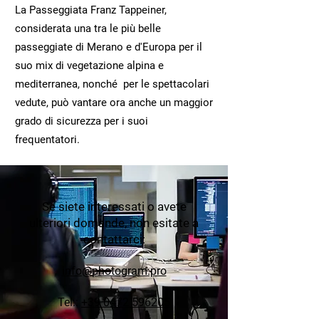
La Passeggiata Franz Tappeiner,
considerata una tra le più belle
passeggiate di Merano e d'Europa per il
suo mix di vegetazione alpina e
mediterranea, nonché per le spettacolari
vedute, può vantare ora anche un maggior
grado di sicurezza per i suoi
frequentatori.
Se siete interessati o avete
ulteriori domande, non esitate a
contattarci:
info
@photogram.pro
Tel.:
+39 0472 596205