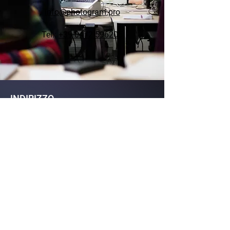
info
@photogram.pro
Tel.:
+39 0472 596205
INDIRIZZO
Photogram srl
Via Angelo Custode 4, 39040 Varna,
Alto Adige, BZ, Italia
+390472596205
info@photogram.pro
SOCIAL MEDIA
YouTube