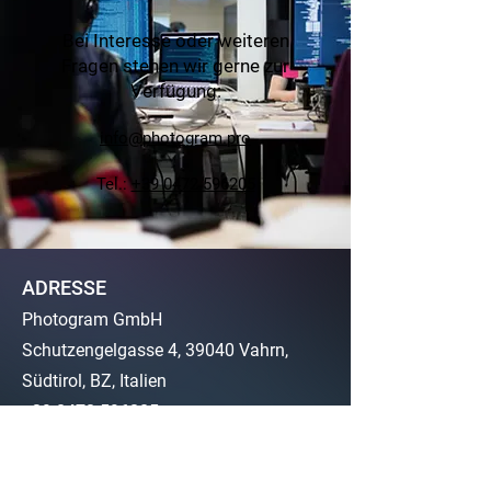
Bei Interesse oder weiteren
Fragen stehen wir gerne zur
Verfügung:
info@photogram.pro
Tel.:
+39 0472 596205
ADRESSE
Photogram GmbH
Schutzengelgasse 4, 39040
Vahrn,
Südtirol, BZ, Italien
+39 0472 596205
info@photogram.pro