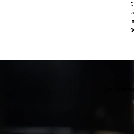
D
Branche:
Architektur
z
i
Unternehmen:
G22-Projects
g
Bei Intere