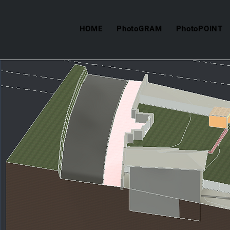
HOME
PhotoGRAM
PhotoPOINT