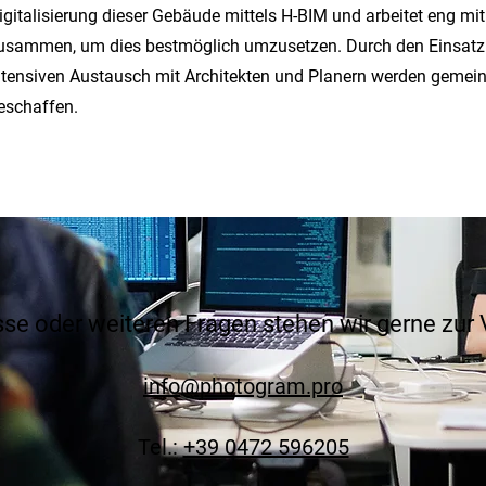
igitalisierung dieser Gebäude mittels H-BIM und arbeitet eng mit
usammen, um dies bestmöglich umzusetzen. Durch den Einsatz
ntensiven Austausch mit Architekten und Planern werden gemei
eschaffen.
sse oder weiteren Fragen stehen wir gerne zur
info@photogram.pro
Tel.:
+39 0472 596205