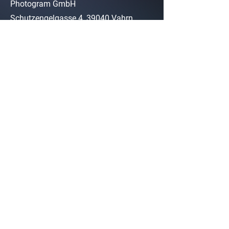
Photogram GmbH
Schutzengelgasse 4, 39040
Vahrn,
Südtirol, BZ, Italien
+39 0472 596205
info@photogram.pro
SOCIAL MEDIA
YouTube
Facebook
Linkedin
SERVICE
Impressum
Über Uns